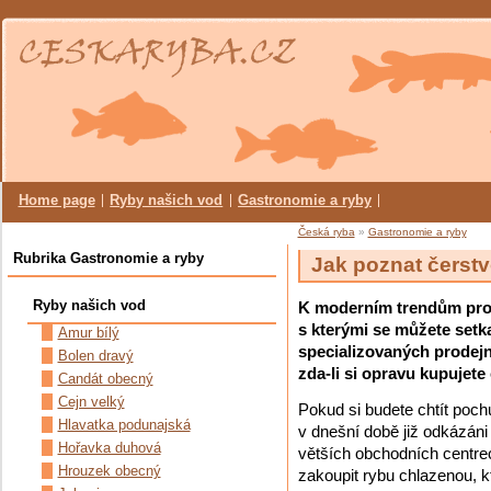
Home page
Ryby našich vod
Gastronomie a ryby
Česká ryba
»
Gastronomie a ryby
Rubrika Gastronomie a ryby
Jak poznat čerst
Ryby našich vod
K moderním trendům prod
s kterými se můžete setk
Amur bílý
specializovaných prodejn
Bolen dravý
zda-li si opravu kupujete
Candát obecný
Cejn velký
Pokud si budete chtít poc
Hlavatka podunajská
v dnešní době již odkázáni
Hořavka duhová
větších obchodních centre
Hrouzek obecný
zakoupit rybu chlazenou, k