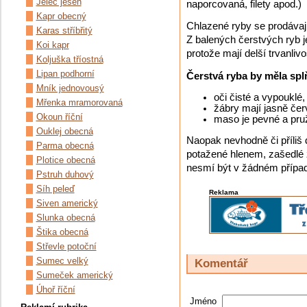
Jelec jesen
naporcovaná, filety apod.)
Kapr obecný
Chlazené ryby se prodávají
Karas stříbřitý
Z balených čerstvých ryb 
Koi kapr
protože mají delší trvanlivo
Koljuška tříostná
Lipan podhorní
Čerstvá ryba by měla splň
Mník jednovousý
oči čisté a vypouklé
Mřenka mramorovaná
žábry mají jasně če
Okoun říční
maso je pevné a pru
Ouklej obecná
Naopak nevhodně či příliš 
Parma obecná
potažené hlenem, zašedlé
Plotice obecná
nesmí být v žádném přípa
Pstruh duhový
Síh peleď
Reklama
Siven americký
Slunka obecná
Štika obecná
Střevle potoční
Sumec velký
Komentář
Sumeček americký
Úhoř říční
Jméno