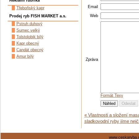
Reklamí rubrika
Email
Třeboňský kapr
Web
Prodej ryb FISH MARKET a.s.
Pstruh duhový
Sumec velký
Tolstolobik bílý
Kapr obecný
Candát obecný
Amur bílý
Zpráva
Formát Texy
« Vlastnosti a složení mas
sladkovodní ryby jíme nejča
www.ceskaryba.c