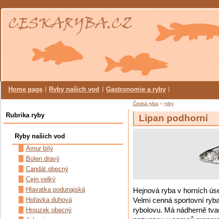
Home page
Ryby našich vod
Gastronomie a ryby
Česká ryba
»
ryby
Rubrika ryby
Lipan podhorní
Ryby našich vod
Amur bílý
Bolen dravý
Candát obecný
Cejn velký
Hlavatka podunajská
Hejnová ryba v horních úse
Hořavka duhová
Velmi cenná sportovní ryb
Hrouzek obecný
rybolovu. Má nádherně tva