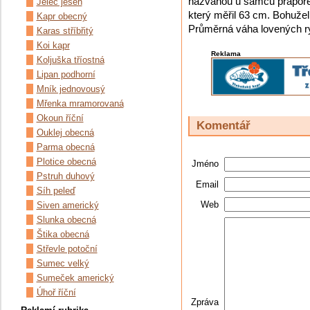
nazvanou u samců praporec.
Jelec jesen
který měřil 63 cm. Bohužel
Kapr obecný
Průměrná váha lovených ry
Karas stříbřitý
Koi kapr
Reklama
Koljuška tříostná
Lipan podhorní
Mník jednovousý
Mřenka mramorovaná
Okoun říční
Komentář
Ouklej obecná
Parma obecná
Plotice obecná
Jméno
Pstruh duhový
Email
Síh peleď
Web
Siven americký
Slunka obecná
Štika obecná
Střevle potoční
Sumec velký
Sumeček americký
Úhoř říční
Zpráva