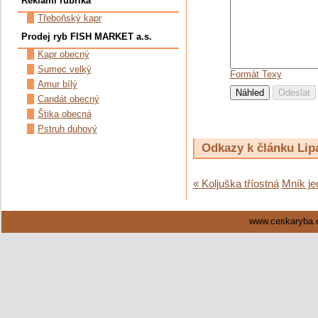
Reklamí rubrika
Třeboňský kapr
Prodej ryb FISH MARKET a.s.
Kapr obecný
Sumec velký
Formát Texy
Amur bílý
Candát obecný
Štika obecná
Pstruh duhový
Odkazy k článku Lip
« Koljuška tříostná
Mník je
www.ceskaryba.c